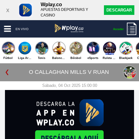
Wplay.co
x
APUESTAS DEPORTIVAS Y
DESCARGAR
CASINO
EN VIVO
Acceder
Fútbol
Liga Argentina
Tenis
Baloncesto
Béisbol
eSports
Ruleta Envivo
Blackjack
C
O CALLAGHAN MILLS V RUAN
Sábado, 04 Oct 2025 15:00:00