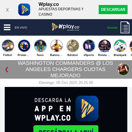
Wplay.co
x
APUESTAS DEPORTIVAS Y
DESCARGAR
CASINO
EN VIVO
Acceder
Fútbol
Primera A
Tenis
Baloncesto
Béisbol
eSports
Ruleta Envivo
Blackjack
WASHINGTON COMMANDERS @ LOS
ANGELES CHARGERS CUOTAS
MEJORADO
Domingo, 05 Oct 2025 20:25:00