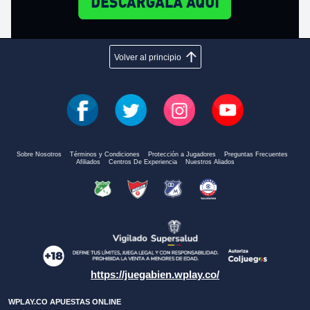
Volver al principio
Sobre Nosotros
Términos y Condiciones
Protección a Jugadores
Preguntas Frecuentes
Afiliados
Centros De Experiencia
Nuestros Aliados
https://juegabien.wplay.co/
WPLAY.CO APUESTAS ONLINE