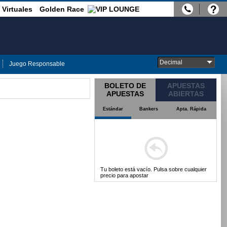
Virtuales
Golden Race
Decimal
Juego Responsable
BOLETO DE
APUESTAS
APUESTAS
ABIERTAS
Estándar
Bankers
Apta. Rápida
Tu boleto está vacío. Pulsa sobre cualquier
precio para apostar