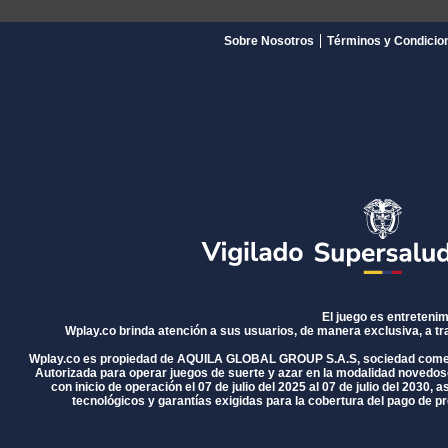
Sobre Nosotros
Términos y Condicio
El juego es entretenim
Wplay.co brinda atención a sus usuarios, de manera exclusiva, a tr
Wplay.co es propiedad de AQUILA GLOBAL GROUP S.A.S, sociedad comercial c
Autorizada para operar juegos de suerte y azar en la modalidad novedos
con inicio de operación el 07 de julio del 2025 al 07 de julio del 2030, 
tecnológicos y garantías exigidas para la cobertura del pago de p