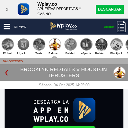
Wplay.co
x
APUESTAS DEPORTIVAS Y
DESCARGAR
CASINO
EN VIVO
Acceder
Fútbol
Liga Argentina
Tenis
Baloncesto
Béisbol
eSports
Ruleta Envivo
Blackjack
BALONCESTO
BROOKLYN REDTAILS V HOUSTON
THRUSTERS
Sábado, 04 Oct 2025 14:25:00