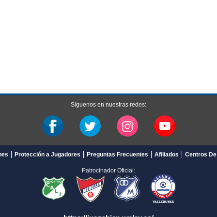
Síguenos en nuestras redes:
nes
Protección a Jugadores
Preguntas Frecuentes
Afiliados
Centros De
Patrocinador Oficial: