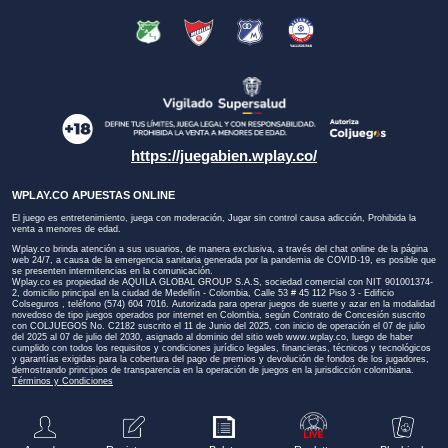
https://juegabien.wplay.co/
WPLAY.CO APUESTAS ONLINE
El juego es entretenimiento, juega con moderación, Jugar sin control causa adicción, Prohibida la
venta a menores de edad.
Wplay.co brinda atención a sus usuarios, de manera exclusiva, a través del chat online de la página
web 24/7, a causa de la emergencia sanitaria generada por la pandemia de COVID-19, es posible que
se presenten intermitencias en la comunicación.
Wplay.co es propiedad de AQUILA GLOBAL GROUP S.A.S, sociedad comercial con NIT 901001374-
2, domicilio principal en la ciudad de Medellín - Colombia, Calle 53 # 45 112 Piso 3 - Edificio
Colseguros , teléfono (574) 604 7016. Autorizada para operar juegos de suerte y azar en la modalidad
novedoso de tipo juegos operados por internet en Colombia, según Contrato de Concesión suscrito
con COLJUEGOS No. C2182 suscrito el 11 de Junio del 2025, con inicio de operación el 07 de julio
del 2025 al 07 de julio del 2030, asignado al dominio del sitio web
www.wplay.co
, luego de haber
cumplido con todos los requisitos y condiciones jurídico legales, financieras, técnicos y tecnológicos
y garantías exigidas para la cobertura del pago de premios y devolución de fondos de los jugadores,
demostrando principios de transparencia en la operación de juegos en la jurisdicción colombiana.
Términos y Condiciones