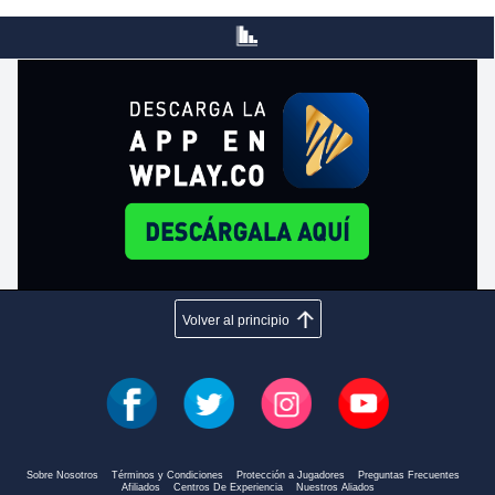
Volver al principio
Sobre Nosotros
Términos y Condiciones
Protección a Jugadores
Preguntas Frecuentes
Afiliados
Centros De Experiencia
Nuestros Aliados