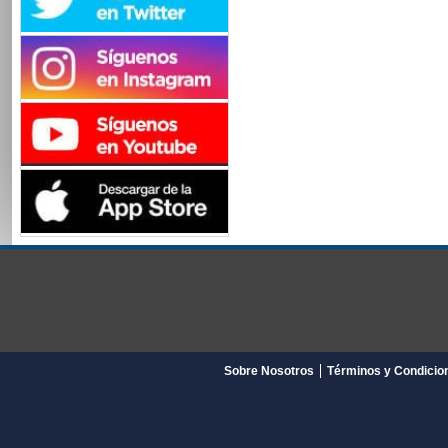
Eslovaquia - 2. Liga
Eslovenia - Prva Liga
Slovenia - Division 2
Suiza - Super Liga
Switzerland - Promotion
League
Turquía - TFF League 1
Ucrania - Premier League
Sobre Nosotros
Términos y Condicio