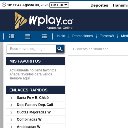
Deportes
Transmi
18:31:47 Agosto 08, 2026
GMT +0
Inicio
Promociones
TorneoW
Med
Buscar eventos, juegos
El evento ha finalizado
MIS FAVORITOS
Actualmente no tiene favoritos.
Añada favoritos para verlos
siempre aquí
ENLACES RÁPIDOS
Santa Fe v B. Chicó
Dep. Pasto v Dep. Cali
Cuotas Mejoradas W
Combinadas W
Anticipadas W