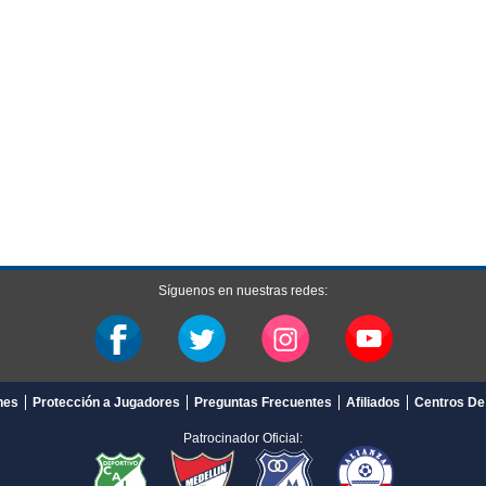
Síguenos en nuestras redes:
nes
Protección a Jugadores
Preguntas Frecuentes
Afiliados
Centros De
Patrocinador Oficial: