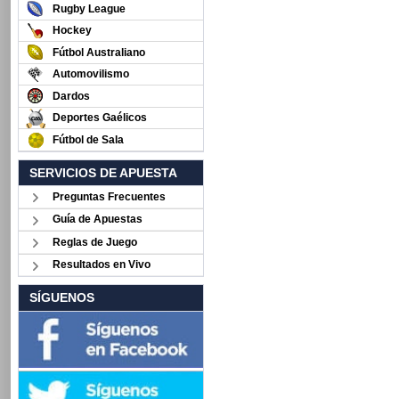
Tour de Pologne
Clasificación General
Alemania - Bundesliga
Copa del Grecia
Biatlón Hombres
FIS World Cup
Korea Masters - Individuales
PGA Tour
Rugby League
UEFA CHAMPIONS LEAGUE
Masculino
Honduras - Liga Nacional
UFC Fight Night - Rodriguez
Suecia - Division 2
(MUJERES)
Francia - Ligue 1
Clasificación General
Hungría - NB1
Ski Jumping Men
IBU World Cup
The Open Championship
vs Silva
Ganador Final
NRL
Hockey
Korea Masters - Individual
Nicaragua - Primera Division
México - Liga MX
Islandia - Liga Premier
IBU World Cup - 4x7.5 km
FIS World Cup
Mujeres
UFC 331 - Van vs Pantoja 2
The PGA Championship
Ganador Final
Super Liga
Apuesta Partido
Mundial
Fútbol Australiano
Relay
Panama - Liga Panamena
Mexico - Liga de Expansion
Islandia - 1. División
Korea Masters - Men's
US Open
Ganador Final
MX
Mundial
Apuesta Partido
Ganador
Panama - Liga Prom
Doubles
AFL
Automovilismo
Israel - League Cup
EE.UU - MLS
US Masters
Ganador Final
Ganador Final
Paraguay - Primera Division B
Korea Masters - Mujeres
AFL Women
Apuesta Partido
Formula 1
Kazajistán - Premier League
Dardos
Dobles
Brasil - Serie A
Presidents Cup
Ganador Final
Peru - Segunda Division
Apuesta Partido
Letonia - Virsliga
Speedway
Futures - Ganador Gran
Modus Super Series
Deportes Gaélicos
Korea Masters - Dobles Mixto
Brasil - Copa do Brasil
Premio
Ryder Cup
Ganador Final
USA - USL Championship
Luxemburgo - División
Mundial
PDC - Campeonato del Mundo
Apuesta Partido
Fútbol
Fútbol de Sala
Panama - Liga Panamena
Nacional
Coche ganador
Solheim Cup
Ganador Final
USA - USL League One
Latvian Grand Prix
Ganador
Hurling
Club Football
UEFA - Nations League
Holanda - Eredivisie
Argentina
terminará en el podio
USA - MLS Next Pro
Ganador Final
SERVICIOS DE APUESTA
Ganador
España - Copa Del Rey
Camogie
North Macedonia - First
Brasil
Ganador del Campeonato de
Primera Division
Venezuela - Segunda Division
League
Pilotos
Preguntas Frecuentes
Inglaterra - FA Cup
Senior Camogie
Liga Gaucha
Dominica - Premier League
Championship
Polonia - Ekstraklasa
Constructors Championship
Alemania - DFB Pokal
Brasil - Liga Futsal
Ganador
Guía de Apuestas
Club Hurling
Polonia - I liga
Inglaterra - Championship
Apuestas Encuentros
Reglas de Juego
Ganador
Polonia - II liga
Temporada
Inglaterra - League One
Polonia - III Liga
Resultados en Vivo
Constructors Apuestas
Inglaterra - League Two
Encuentros Temporada
Portugal - Segunda Liga
Escocia - League Cup
SÍGUENOS
Portugal - Liga Portugal 3
Grecia - Super League
Rumanía - Liga 1
UEFA - Euro 2028
Rumania - Liga 2
Irlanda - Division Premier
Serbia - Super Liga
Serbia - Prva Liga
Eslovaquia - Super Liga