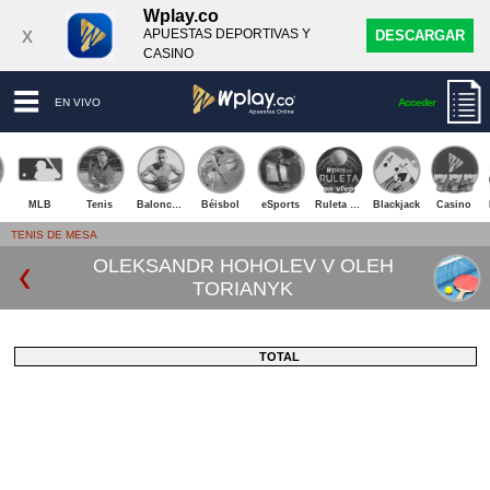
Wplay.co
x
APUESTAS DEPORTIVAS Y
DESCARGAR
CASINO
EN VIVO
Acceder
MLB
Tenis
Baloncesto
Béisbol
eSports
Ruleta Envivo
Blackjack
Casino
TENIS DE MESA
OLEKSANDR HOHOLEV V OLEH
TORIANYK
TOTAL