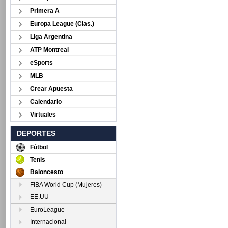
Primera A
Europa League (Clas.)
Liga Argentina
ATP Montreal
eSports
MLB
Crear Apuesta
Calendario
Virtuales
DEPORTES
Fútbol
Américas
Tenis
Brasil
Colombia - Primera A
ATP
Baloncesto
Copa Libertadores
Mexico
Brasil - Serie A
WTA
Montreal - Sencillos
FIBA World Cup (Mujeres)
Colombia - Primera B
Brasil - Copa do Brasil
Competiciones UEFA
Liga MX
Montreal - Doubles
Challenger
Toronto - Sencillos
EE.UU
FIBA World Cup (Mujeres) -
Copa Sudamericana
Brasil - Serie B
Ganador
Mexico - Liga de Expansion
España
UEFA - Super Copa
Warsaw 125K - Sencillos
UTR Pro Tour
Grodzisk Mazowiecki -
EuroLeague
MX
WNBA
Sencillos
Argentina - Liga Profesional
Brasil - Campeonato Gaucho
UEFA - CHAMPIONS LEAGUE
Reino Unido
Toronto - Doubles
La Liga
Tenis - Futuras
Auburn - Individuales
2
Mexico - Liga MX Femenil
CLASIFICACION
NBA - Campeonato
Internacional
Hagen - Sencillos
EuroLeague (Men)
Masculino
Chile - Primera División
Warsaw 125K - Doubles
Segunda
Italia
Inglaterra - Community Shield
ATP Montreal