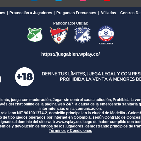
nes
Protección a Jugadores
Preguntas Frecuentes
Afiliados
Centros De
Patrocinador Oficial:
https://juegabien.wplay.co/
iento, juega con moderación, Jugar sin control causa adicción, Prohibida la v
avés del chat online de la página web 24/7, a causa de la emergencia sanitari
intermitencias en la comunicación.
on NIT 901001374-2, domicilio principal en la ciudad de Medellín - Colombia, 
o de tipo juegos operados por internet en Colombia, según Contrato de Conce
asignado al dominio del sitio web
www.wplay.co
, luego de haber cumplido con todo
remios y devolución de fondos de los jugadores, demostrando principios de tran
Términos y Condiciones