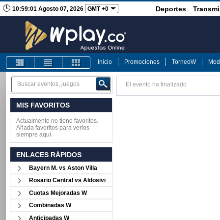
Deportes
Transmi
10:59:01 Agosto 07, 2026
GMT +0
Inicio
Promociones
TorneoW
Med
Buscar eventos, juegos
El evento ha finalizado
MIS FAVORITOS
Actualmente no tiene favoritos.
Añada favoritos para verlos
siempre aquí
ENLACES RÁPIDOS
Bayern M. vs Aston Villa
Rosario Central vs Aldosivi
Cuotas Mejoradas W
Combinadas W
Anticipadas W