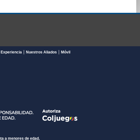
 Experiencia
Nuestros Aliados
Móvil
enta a menores de edad.