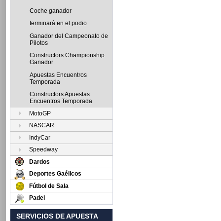
Nicaragua - Primera Division
Championship
Finland - Kolmonen
Alemania - Bundesliga
Brasileiro A1, Women
Ryder Cup
Ganador Final
Estonia - Meistriliiga
2do Round Partido 18 Hoyos
Coche ganador
Panama - Liga Panamena
Noruega - Eliteserien
Francia - Ligue 1
Iceland - Premier League
Empate No Accion
Faroe Islands - Premier
Solheim Cup
Ganador Final
Women
Panama - Liga Prom
Noruega - 1ra. División
Portugal - Primeira Liga
League
terminará en el podio
2do Round 6 golfistas
Ganador Final
NPL Western Australia
Paraguay - Primera Division B
Noruega - Division 3
México - Liga MX
Georgia - Erovnuli Liga
Ganador del Campeonato de
Irlanda del Norte - IFA
Paraguay - Segunda Division
Suecia - Allsvenskan
Mexico - Liga de Expansion
Copa del Grecia
Pilotos
Premiership
MX
Peru - Segunda Division
Suecia - Superettan
Hungría - NB1
Suecia - Allsvenskan
Constructors Championship
EE.UU - MLS
USA - USL Championship
Suecia - División 1
Ganador
Islandia - 1. División
Sweden - Elitettan
Brasil - Serie A
Suecia - Division 2
Islandia - 3. Division
USA - National Soccer League
Apuestas Encuentros
Panama - Liga Panamena
Temporada
Iceland - Division 4
Women - Club Friendlies
UEFA - Nations League
Israel - League Cup
Constructors Apuestas
Women International - Africa
España - Copa Del Rey
Cup of Nations
Encuentros Temporada
Kazajistán - Premier League
Inglaterra - EFL Cup
UEFA CHAMPIONS LEAGUE
MotoGP
Letonia - Virsliga
(MUJERES)
Inglaterra - FA Cup
Lituania 1 Lyga
NASCAR
Futures - Ganador Gran
Alemania - DFB Pokal
Premio
Montenegro - Prva Liga
IndyCar
Carrera
Holanda - Eredivisie
Holanda - Eredivisie
Nascar Cup Series
Speedway
Ganador
Holanda - Copa KNVB
North Macedonia - First
Inglaterra - Championship
O'Reilly Auto Parts Series
League
Dardos
Mundial
Inglaterra - League One
Polonia - Ekstraklasa
Latvian Grand Prix
Modus Super Series
Deportes Gaélicos
Inglaterra - League Two
Polonia - I liga
PDC - Campeonato del Mundo
World Championship Ganador
Apuesta Partido
Fútbol
Fútbol de Sala
Inglaterra - National League
Polonia - III Liga
Ganador
Hurling
Club Football
Argentina
Padel
Alemania - Bundesliga 2
Portugal - Segunda Liga
Ganador
Camogie
Primera Division
Premier Padel Tour
Bélgica - 1ra División A
Portugal - Liga Portugal 3
SERVICIOS DE APUESTA
Senior Camogie
London - Partidos másculinos
Suecia - Allsvenskan
Rumanía - Liga 1