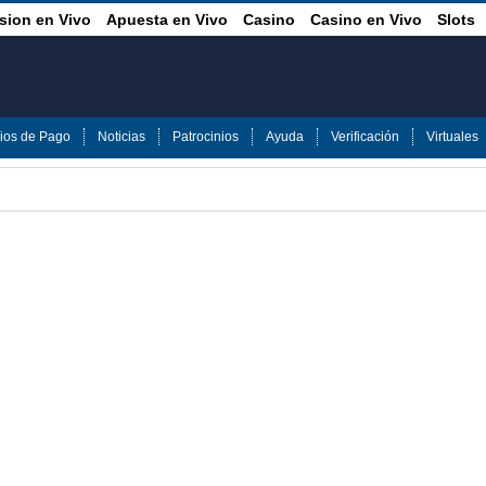
sion en Vivo
Apuesta en Vivo
Casino
Casino en Vivo
Slots
ios de Pago
Noticias
Patrocinios
Ayuda
Verificación
Virtuales