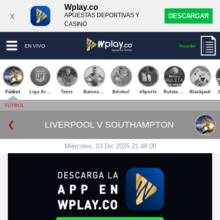
Wplay.co
x
APUESTAS DEPORTIVAS Y
DESCARGAR
CASINO
EN VIVO
Acceder
Fútbol
Liga Argentina
Tenis
Baloncesto
Béisbol
eSports
Ruleta Envivo
Blackjack
FÚTBOL
LIVERPOOL V SOUTHAMPTON
Miércoles, 03 Dic 2025 21:48:00