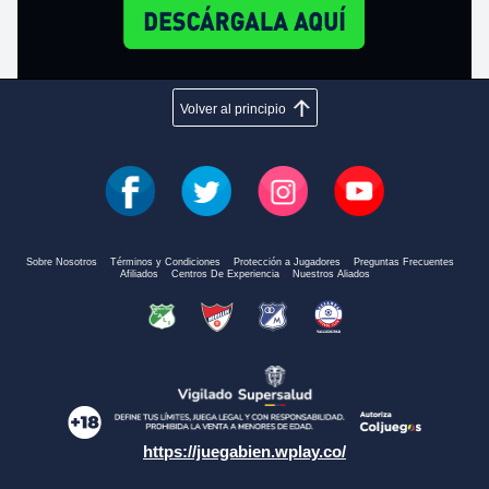
Volver al principio
Sobre Nosotros
Términos y Condiciones
Protección a Jugadores
Preguntas Frecuentes
Afiliados
Centros De Experiencia
Nuestros Aliados
https://juegabien.wplay.co/