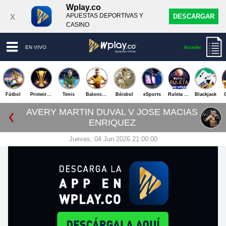
Wplay.co
x
APUESTAS DEPORTIVAS Y
DESCARGAR
CASINO
EN VIVO
Acceder
Fútbol
Primeira Liga
Tenis
Baloncesto
Béisbol
eSports
Ruleta Envivo
Blackjack
AVERY MARTIN DUVAL V JOSE MACIAS
ENRIQUEZ
Jueves, 04 Jun 2026 21:00:00