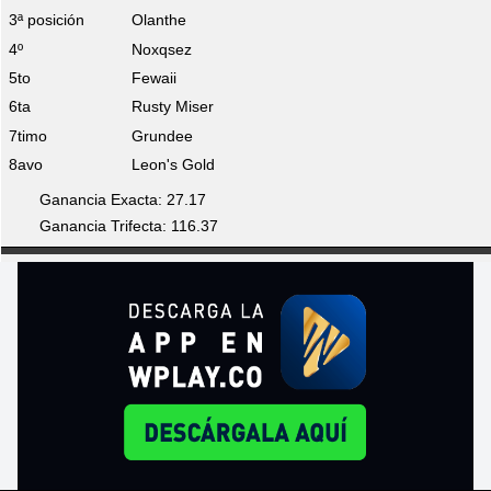
3ª posición
Olanthe
4º
Noxqsez
5to
Fewaii
6ta
Rusty Miser
7timo
Grundee
8avo
Leon's Gold
Ganancia Exacta: 27.17
Ganancia Trifecta: 116.37