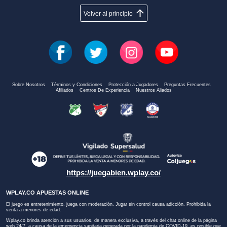
Volver al principio
Sobre Nosotros
Términos y Condiciones
Protección a Jugadores
Preguntas Frecuentes
Afiliados
Centros De Experiencia
Nuestros Aliados
https://juegabien.wplay.co/
WPLAY.CO APUESTAS ONLINE
El juego es entretenimiento, juega con moderación, Jugar sin control causa adicción, Prohibida la
venta a menores de edad.
Wplay.co brinda atención a sus usuarios, de manera exclusiva, a través del chat online de la página
web 24/7, a causa de la emergencia sanitaria generada por la pandemia de COVID-19, es posible que