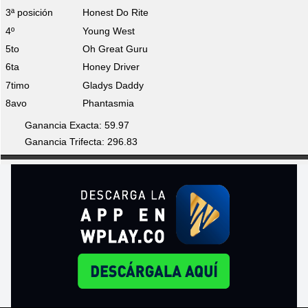
3ª posición
Honest Do Rite
4º
Young West
5to
Oh Great Guru
6ta
Honey Driver
7timo
Gladys Daddy
8avo
Phantasmia
Ganancia Exacta: 59.97
Ganancia Trifecta: 296.83