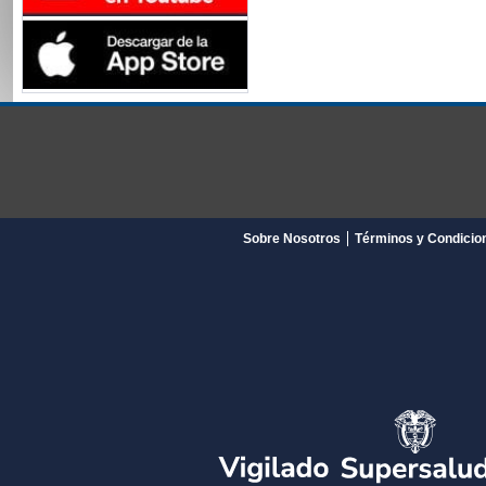
Polonia - II liga
Polonia - III Liga
Portugal - Segunda Liga
Portugal - Liga Portugal 3
Rumanía - Liga 1
Rumania - Liga 2
Serbia - Super Liga
Eslovaquia - Super Liga
Eslovaquia - 2. Liga
Slovakia - 3. Liga
Sobre Nosotros
Términos y Condicio
Eslovenia - Prva Liga
Slovenia - Division 2
Suiza - Super Liga
Switzerland - Promotion
League
Turquía - TFF League 1
Ucrania - Premier League
Ukraine - Persha Liga