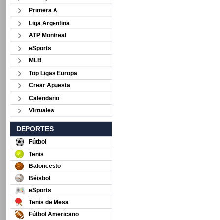
Primera A
Liga Argentina
ATP Montreal
eSports
MLB
Top Ligas Europa
Crear Apuesta
Calendario
Virtuales
DEPORTES
Fútbol
Américas
Tenis
Brasil
Colombia - Primera A
ATP
Baloncesto
Copa Libertadores
Mexico
Brasil - Serie A
WTA
Montreal - Sencillos
FIBA World Cup (Mujeres)
Béisbol
Copa Sudamericana
Brasil - Serie B
Competiciones UEFA
Liga MX
Montreal - Doubles
Challenger
Toronto - Sencillos
EE.UU
FIBA World Cup (Mujeres) -
EE.UU
eSports
Ganador
Argentina - Copa Argentina
Brasil - Serie C
Mexico - Liga de Expansion
España
UEFA - Super Copa
Warsaw 125K - Sencillos
UTR Pro Tour
Grodzisk Mazowiecki -
EuroLeague
WNBA
Japón
MLB
eFutbol
Tenis de Mesa
MX
Sencillos
Argentina - Liga Profesional
Brasil - Campeonato Gaucho
UEFA - CHAMPIONS LEAGUE
Reino Unido
Toronto - Doubles
La Liga
Tenis - Futuras
Kawaguchi - Individuales
NBA - Campeonato
China (PRC)
EuroLeague (Men)
Minor League Baseball
Taiwan
2
NPB
Mexico - Liga MX Femenil
eBasketball
Battle - (8 min. play)
CLASIFICACION
WTT Series
Fútbol Americano
Hagen - Sencillos
Masculino
Chile - Primera División
Segunda
Italia
Inglaterra - Community Shield
NBA - Conferencias
ATP Montreal