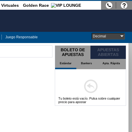
Virtuales
Golden Race
Decimal
Juego Responsable
BOLETO DE
APUESTAS
APUESTAS
ABIERTAS
Estándar
Bankers
Apta. Rápida
Tu boleto está vacío. Pulsa sobre cualquier
precio para apostar