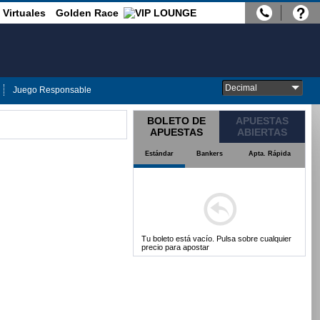
Virtuales
Golden Race
Decimal
Juego Responsable
BOLETO DE
APUESTAS
APUESTAS
ABIERTAS
Estándar
Bankers
Apta. Rápida
Tu boleto está vacío. Pulsa sobre cualquier
precio para apostar