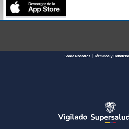
Noruega - Eliteserien
Escocia - Premiership
Escocia - League Cup
Grecia - Super League
UEFA - Euro 2028
Irlanda - Division Premier
Sobre Nosotros
Términos y Condicio