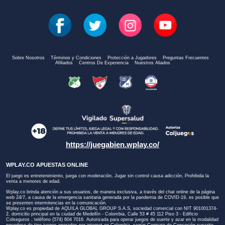
Sobre Nosotros
Términos y Condiciones
Protección a Jugadores
Preguntas Frecuentes
Afiliados
Centros De Experiencia
Nuestros Aliados
https://juegabien.wplay.co/
WPLAY.CO APUESTAS ONLINE
El juego es entretenimiento, juega con moderación, Jugar sin control causa adicción, Prohibida la
venta a menores de edad.
Wplay.co brinda atención a sus usuarios, de manera exclusiva, a través del chat online de la página
web 24/7, a causa de la emergencia sanitaria generada por la pandemia de COVID-19, es posible que
se presenten intermitencias en la comunicación.
Wplay.co es propiedad de AQUILA GLOBAL GROUP S.A.S, sociedad comercial con NIT 901001374-
2, domicilio principal en la ciudad de Medellín - Colombia, Calle 53 # 45 112 Piso 3 - Edificio
Colseguros , teléfono (574) 604 7016. Autorizada para operar juegos de suerte y azar en la modalidad
novedoso de tipo juegos operados por internet en Colombia, según Contrato de Concesión suscrito