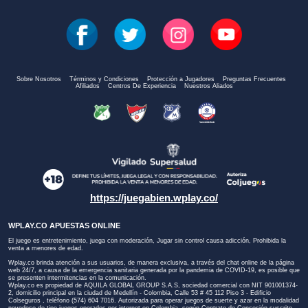
Sobre Nosotros
Términos y Condiciones
Protección a Jugadores
Preguntas Frecuentes
Afiliados
Centros De Experiencia
Nuestros Aliados
https://juegabien.wplay.co/
WPLAY.CO APUESTAS ONLINE
El juego es entretenimiento, juega con moderación, Jugar sin control causa adicción, Prohibida la
venta a menores de edad.
Wplay.co brinda atención a sus usuarios, de manera exclusiva, a través del chat online de la página
web 24/7, a causa de la emergencia sanitaria generada por la pandemia de COVID-19, es posible que
se presenten intermitencias en la comunicación.
Wplay.co es propiedad de AQUILA GLOBAL GROUP S.A.S, sociedad comercial con NIT 901001374-
2, domicilio principal en la ciudad de Medellín - Colombia, Calle 53 # 45 112 Piso 3 - Edificio
Colseguros , teléfono (574) 604 7016. Autorizada para operar juegos de suerte y azar en la modalidad
novedoso de tipo juegos operados por internet en Colombia, según Contrato de Concesión suscrito