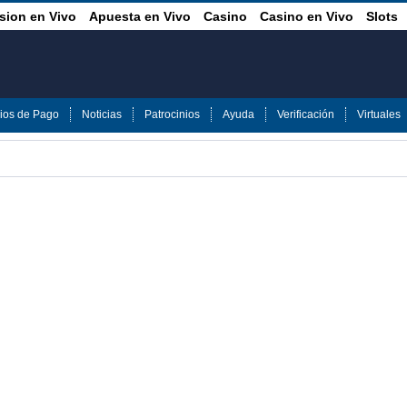
sion en Vivo
Apuesta en Vivo
Casino
Casino en Vivo
Slots
ios de Pago
Noticias
Patrocinios
Ayuda
Verificación
Virtuales