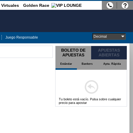
Virtuales
Golden Race
Decimal
Juego Responsable
BOLETO DE
APUESTAS
APUESTAS
ABIERTAS
Estándar
Bankers
Apta. Rápida
Tu boleto está vacío. Pulsa sobre cualquier
precio para apostar