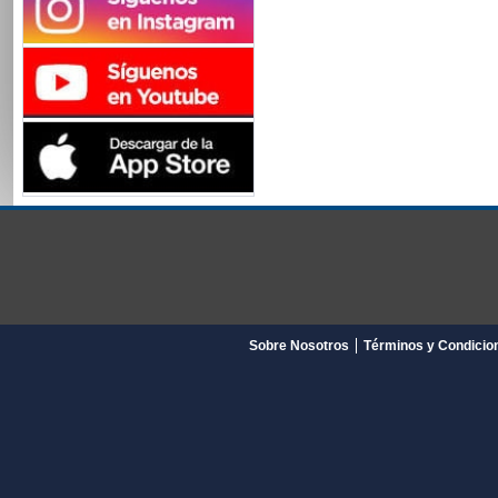
Ucrania - Premier League
Sobre Nosotros
Términos y Condicio