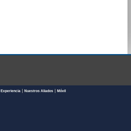
 Experiencia
Nuestros Aliados
Móvil