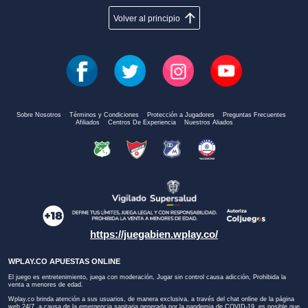
Volver al principio
Sobre Nosotros
Términos y Condiciones
Protección a Jugadores
Preguntas Frecuentes
Afiliados
Centros De Experiencia
Nuestros Aliados
https://juegabien.wplay.co/
WPLAY.CO APUESTAS ONLINE
El juego es entretenimiento, juega con moderación, Jugar sin control causa adicción, Prohibida la
venta a menores de edad.
Wplay.co brinda atención a sus usuarios, de manera exclusiva, a través del chat online de la página
web 24/7, a causa de la emergencia sanitaria generada por la pandemia de COVID-19, es posible que