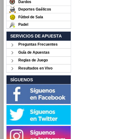
Championship
Finland - Kolmonen
AFL Women
Apuesta Partido
Alemania - Bundesliga
primeros
Brasileiro A1, Women
Formula 1
Dardos
Honduras - Liga Nacional
Estonia - Meistriliiga
US Masters
Ganador Final
Noruega - Eliteserien
Francia - Ligue 1
Finaliza 5 Mejores
Iceland - Premier League
Apuesta Partido
MotoGP
Futures - Ganador Gran
Modus Super Series
Deportes Gaélicos
Nicaragua - Primera Division
Faroe Islands - Premier
Women
Premio
Presidents Cup
Ganador Final
Noruega - 1ra. División
Portugal - Primeira Liga
League
2ª Ronda 3 Balls
NASCAR
Futures - Ganador Gran
PDC - Campeonato del Mundo
Apuesta Partido
Panama - Liga Panamena
Fútbol
Fútbol de Sala
NPL Western Australia
Coche ganador
Premio
Ryder Cup
Ganador Final
Noruega - Division 3
México - Liga MX
Georgia - Erovnuli Liga
2do Round Partido 18 Hoyos
IndyCar
Carrera
Ganador
Panama - Liga Prom
Hurling
Club Football
Empate No Accion
Irlanda del Norte - IFA
Argentina
Padel
terminará en el podio
Solheim Cup
Ganador Final
Suecia - Allsvenskan
Mexico - Liga de Expansion
Copa del Grecia
Premiership
Nascar Cup Series
Speedway
Ganador
Paraguay - Primera Division B
MX
Ganador
2do Round 6 golfistas
Camogie
Ganador del Campeonato de
Primera Division
Premier Padel Tour
Suecia - Superettan
Ganador Final
Hungría - NB1
Suecia - Allsvenskan
Pilotos
O'Reilly Auto Parts Series
SERVICIOS DE APUESTA
Mundial
Paraguay - Primera Division
EE.UU - MLS
Senior Camogie
London - Partidos másculinos
Suecia - División 1
Reserves
Islandia - 1. División
Sweden - Elitettan
Championship
Constructors Championship
Latvian Grand Prix
Brasil - Serie A
Preguntas Frecuentes
Ganador
London - Partidos Femeninos
Suecia - Division 2
Paraguay - Segunda Division
Islandia - 3. Division
USA - National Soccer League
Club Hurling
World Championship Ganador
Panama - Liga Panamena
Apuestas Encuentros
Peru - Segunda Division
Guía de Apuestas
Iceland - Division 4
Women - Club Friendlies
Ganador
Temporada
UEFA - Nations League
USA - USL Championship
Israel - League Cup
Women International - Africa
Reglas de Juego
Constructors Apuestas
España - Copa Del Rey
Cup of Nations
Encuentros Temporada
Dominica - Premier League
Kazajistán - Premier League
Resultados en Vivo
Inglaterra - EFL Cup
UEFA CHAMPIONS LEAGUE
Kazakhstan - Division 1
(MUJERES)
Inglaterra - FA Cup
Letonia - Virsliga
SÍGUENOS
Alemania - DFB Pokal
Lituania 1 Lyga
Holanda - Eredivisie
Montenegro - Prva Liga
Holanda - Copa KNVB
Holanda - Eredivisie
Inglaterra - Championship
North Macedonia - First
Inglaterra - League One
League
Inglaterra - League Two
Polonia - Ekstraklasa
Inglaterra - National League
Polonia - I liga
Alemania - Bundesliga 2
Polonia - III Liga
Bélgica - 1ra División A
Portugal - Segunda Liga
Suecia - Allsvenskan
Portugal - Liga Portugal 3