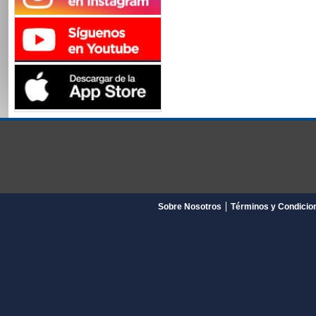
Noruega - Eliteserien
Rumanía - Liga 1
Escocia - Premiership
Rumania - Liga 2
Escocia - League Cup
Serbia - Super Liga
Grecia - Super League
Eslovaquia - Super Liga
UEFA - Euro 2028
Eslovaquia - 2. Liga
Irlanda - Division Premier
Slovakia - 3. Liga
Eslovenia - Prva Liga
Slovenia - Division 2
Suiza - Super Liga
Suiza - Challenge League
Turquía - TFF League 1
Ucrania - Premier League
Ukraine - Persha Liga
Sobre Nosotros
Términos y Condicio