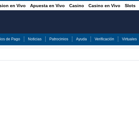
sion en Vivo
Apuesta en Vivo
Casino
Casino en Vivo
Slots
ios de Pago
Noticias
Patrocinios
Ayuda
Verificación
Virtuales