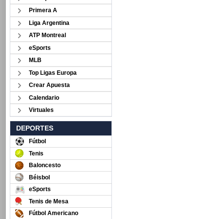
Primera A
Liga Argentina
ATP Montreal
eSports
MLB
Top Ligas Europa
Crear Apuesta
Calendario
Virtuales
DEPORTES
Fútbol
Américas
Tenis
Brasil
Colombia - Primera A
ATP
Baloncesto
Copa Libertadores
Mexico
Brasil - Serie A
WTA
Montreal - Sencillos
FIBA World Cup (Mujeres)
Béisbol
Colombia - Primera B
Brasil - Serie B
Competiciones UEFA
Liga MX
Montreal - Doubles
Challenger
Toronto - Sencillos
EE.UU
FIBA World Cup (Mujeres) -
EE.UU
eSports
Ganador
Copa Sudamericana
Brasil - Serie C
Mexico - Liga de Expansion
España
UEFA - Super Copa
Warsaw 125K - Sencillos
UTR Pro Tour
Grodzisk Mazowiecki -
EuroLeague
WNBA
Japón
MLB
eFutbol
Tenis de Mesa
MX
Sencillos
Argentina - Copa Argentina
Brazil - U20 Cups
UEFA - CHAMPIONS LEAGUE
Reino Unido
Toronto - Doubles
La Liga
Tenis - Futuras
Auburn - Individuales
NBA - Campeonato
Internacional
EuroLeague (Men)
MLB - Serie Mundial
Taiwan
NPB
Mexico - Liga MX Femenil
eBasketball
Battle - (8 min. play)
CLASIFICACION
WTT Series
Fútbol Americano
Hagen - Sencillos
Masculino
Argentina - Liga Profesional
U20 Leagues
Warsaw 125K - Doubles
Segunda
Italia
Inglaterra - Community Shield
NBA - Conferencias
ATP Montreal