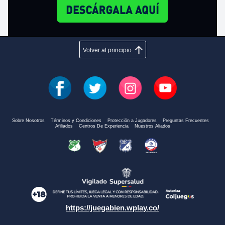
Volver al principio
Sobre Nosotros
Términos y Condiciones
Protección a Jugadores
Preguntas Frecuentes
Afiliados
Centros De Experiencia
Nuestros Aliados
https://juegabien.wplay.co/