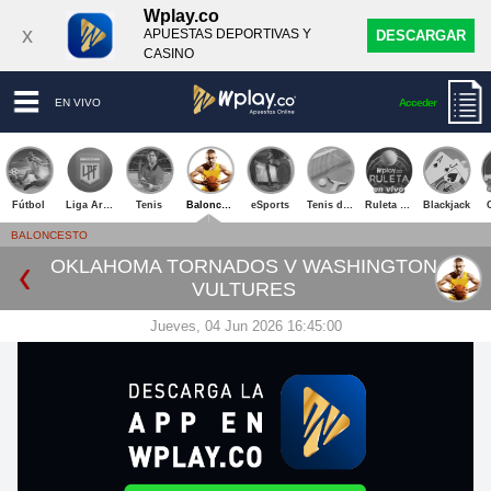
Wplay.co
x
APUESTAS DEPORTIVAS Y
DESCARGAR
CASINO
EN VIVO
Acceder
Fútbol
Liga Argentina
Tenis
Baloncesto
eSports
Tenis de Mesa
Ruleta Envivo
Blackjack
BALONCESTO
OKLAHOMA TORNADOS V WASHINGTON
VULTURES
Jueves, 04 Jun 2026 16:45:00