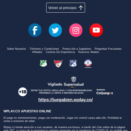
Volver al principio
Sobre Nosotros
Términos y Condiciones
Protección a Jugadores
Preguntas Frecuentes
Afiliados
Centros De Experiencia
Nuestros Aliados
https://juegabien.wplay.co/
WPLAY.CO APUESTAS ONLINE
El juego es entretenimiento, juega con moderación, Jugar sin control causa adicción, Prohibida la
venta a menores de edad.
Wplay.co brinda atención a sus usuarios, de manera exclusiva, a través del chat online de la página
web 24/7, a causa de la emergencia sanitaria generada por la pandemia de COVID-19, es posible que