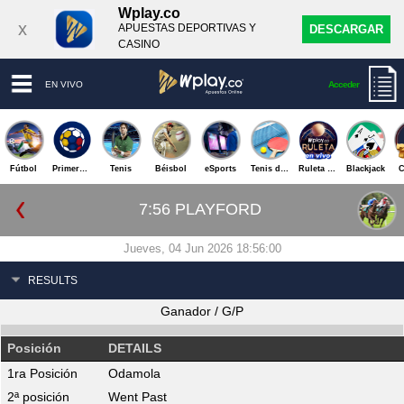
Wplay.co
x
APUESTAS DEPORTIVAS Y
DESCARGAR
CASINO
EN VIVO
Acceder
Fútbol
Primera A
Tenis
Béisbol
eSports
Tenis de Mesa
Ruleta Envivo
Blackjack
C
7:56 PLAYFORD
Jueves, 04 Jun 2026 18:56:00
RESULTS
Ganador / G/P
Posición
DETAILS
1ra Posición
Odamola
2ª posición
Went Past