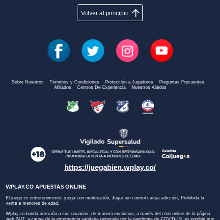
Volver al principio
Sobre Nosotros
Términos y Condiciones
Protección a Jugadores
Preguntas Frecuentes
Afiliados
Centros De Experiencia
Nuestros Aliados
https://juegabien.wplay.co/
WPLAY.CO APUESTAS ONLINE
El juego es entretenimiento, juega con moderación, Jugar sin control causa adicción, Prohibida la
venta a menores de edad.
Wplay.co brinda atención a sus usuarios, de manera exclusiva, a través del chat online de la página
web 24/7, a causa de la emergencia sanitaria generada por la pandemia de COVID-19, es posible que