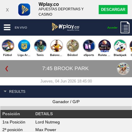
Wplay.co
x
APUESTAS DEPORTIVAS Y
DESCARGAR
CASINO
EN VIVO
Acceder
Fútbol
Liga Argentina
Tenis
Baloncesto
Béisbol
eSports
Ruleta Envivo
Blackjack
7:45 BROOK PARK
Jueves, 04 Jun 2026 18:45:00
RESULTS
Ganador / G/P
Posición
DETAILS
1ra Posición
Lord Nutmeg
2ª posición
Max Power