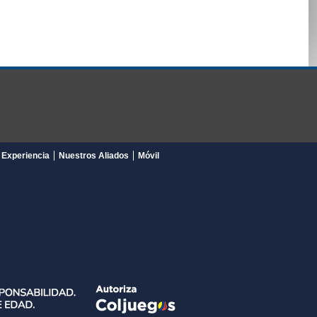
 Experiencia
Nuestros Aliados
Móvil