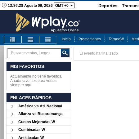
Deportes
Transmi
13:36:28 Agosto 09, 2026
GMT +0
Inicio
Promociones
TorneoW
Med
Buscar eventos, juegos
El evento ha finalizado
MIS FAVORITOS
Actualmente no tiene favoritos.
Añada favoritos para verlos
siempre aquí
ENLACES RÁPIDOS
América vs Atl. Nacional
Alianza vs Bucaramanga
Cuotas Mejoradas W
Combinadas W
Anticipadas W