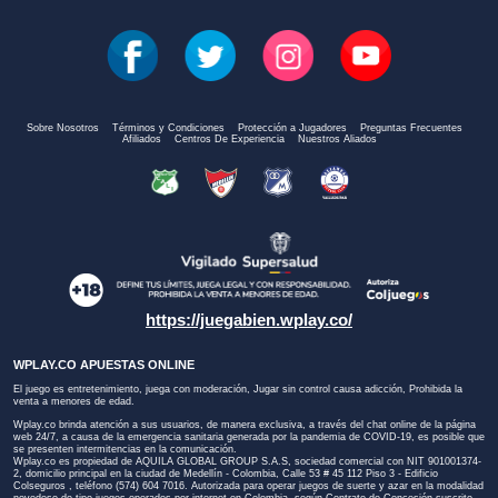
Sobre Nosotros
Términos y Condiciones
Protección a Jugadores
Preguntas Frecuentes
Afiliados
Centros De Experiencia
Nuestros Aliados
https://juegabien.wplay.co/
WPLAY.CO APUESTAS ONLINE
El juego es entretenimiento, juega con moderación, Jugar sin control causa adicción, Prohibida la
venta a menores de edad.
Wplay.co brinda atención a sus usuarios, de manera exclusiva, a través del chat online de la página
web 24/7, a causa de la emergencia sanitaria generada por la pandemia de COVID-19, es posible que
se presenten intermitencias en la comunicación.
Wplay.co es propiedad de AQUILA GLOBAL GROUP S.A.S, sociedad comercial con NIT 901001374-
2, domicilio principal en la ciudad de Medellín - Colombia, Calle 53 # 45 112 Piso 3 - Edificio
Colseguros , teléfono (574) 604 7016. Autorizada para operar juegos de suerte y azar en la modalidad
novedoso de tipo juegos operados por internet en Colombia, según Contrato de Concesión suscrito