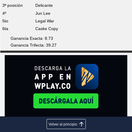
3ª posición
Delicante
4º
Jun Lee
5to
Legal War
6ta
Caske Copy
Ganancia Exacta: 8.73
Ganancia Trifecta: 39.27
Volver al principio