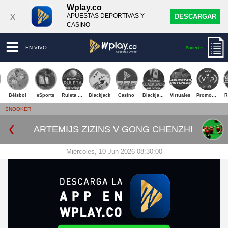
Wplay.co
x
APUESTAS DEPORTIVAS Y
DESCARGAR
CASINO
EN VIVO
Acceder
Béisbol
eSports
Ruleta Envivo
Blackjack
Casino
Blackjack Envivo
Virtuales
Promos VIP
R
SNOOKER
ARTEMIJS ZIZINS V GONG CHENZHI
Miércoles, 10 Jun 2026 08:30:00