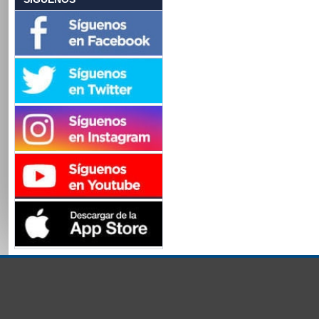
Grecia - Super League
UEFA - Euro 2028
Irlanda - Division Premier