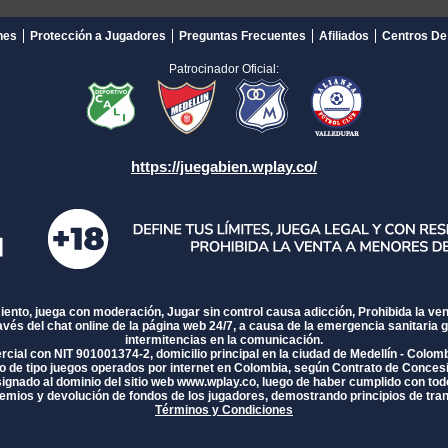
nes
Protección a Jugadores
Preguntas Frecuentes
Afiliados
Centros De
Patrocinador Oficial:
https://juegabien.wplay.co/
iento, juega con moderación, Jugar sin control causa adicción, Prohibida la v
avés del chat online de la página web 24/7, a causa de la emergencia sanitari
intermitencias en la comunicación.
on NIT 901001374-2, domicilio principal en la ciudad de Medellín - Colombia, 
o de tipo juegos operados por internet en Colombia, según Contrato de Conce
asignado al dominio del sitio web
www.wplay.co
, luego de haber cumplido con todo
remios y devolución de fondos de los jugadores, demostrando principios de tran
Términos y Condiciones