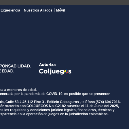
 Experiencia
Nuestros Aliados
Móvil
enta a menores de edad.
a generada por la pandemia de COVID-19, es posible que se presenten
Calle 53 # 45 112 Piso 3 - Edificio Colseguros , teléfono (574) 604 7016.
sión suscrito con COLJUEGOS No. C2182 suscrito el 11 de Junio del 2025,
s los requisitos y condiciones jurídico legales, financieras, técnicos y
sparencia en la operación de juegos en la jurisdicción colombiana.