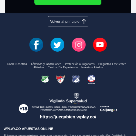
Volver al principio
Sobre Nosotros
Términos y Condiciones
Protección a Jugadores
Preguntas Frecuentes
Afiliados
Centros De Experiencia
Nuestros Aliados
https://juegabien.wplay.co/
WPLAY.CO APUESTAS ONLINE
El juego es entretenimiento, juega con moderación, Jugar sin control causa adicción, Prohibida la