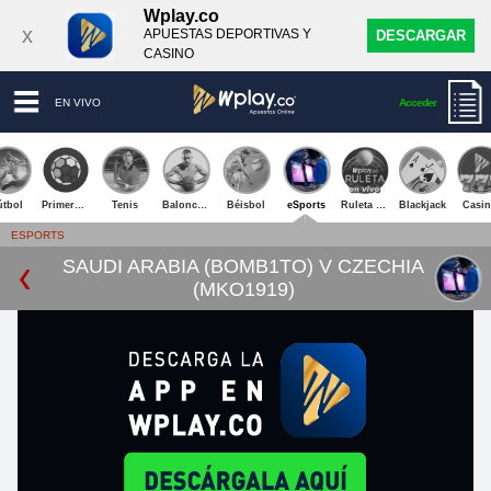
Wplay.co
x
APUESTAS DEPORTIVAS Y
DESCARGAR
CASINO
EN VIVO
Acceder
útbol
Primera A
Tenis
Baloncesto
Béisbol
eSports
Ruleta Envivo
Blackjack
Casi
ESPORTS
SAUDI ARABIA (BOMB1TO) V CZECHIA
(MKO1919)