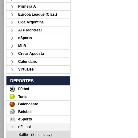
Primera A
Europa League (Clas.)
Liga Argentina
ATP Montreal
eSports
MLB
Crear Apuesta
Calendario
Virtuales
DEPORTES
Fútbol
Américas
Tenis
Brasil
Colombia - Primera A
ATP
Baloncesto
Copa Libertadores
Mexico
Brasil - Serie A
WTA
Montreal - Sencillos
FIBA World Cup (Mujeres)
Béisbol
Colombia - Primera B
Brasil - Copa do Brasil
Competiciones UEFA
Liga MX
Montreal - Doubles
Challenger
Toronto - Sencillos
EE.UU
FIBA World Cup (Mujeres) -
EE.UU
eSports
Ganador
Copa Sudamericana
Brasil - Serie B
Mexico - Liga de Expansion
España
UEFA - Super Copa
Warsaw 125K - Sencillos
UTR Pro Tour
Grodzisk Mazowiecki -
EuroLeague
WNBA
Japón
MLB
eFutbol
MX
Sencillos
Argentina - Liga Profesional
UEFA - Conference League
Reino Unido
Toronto - Doubles
La Liga
Tenis - Futuras
Kawaguchi - Individuales
NBA - Campeonato
Internacional
EuroLeague (Men)
Minor League Baseball
Republic of Korea
NPB
Mexico - Liga MX Femenil
Clasificatorios
Hagen - Sencillos
Battle - (8 min. play)
Masculino
Chile - Primera División
Warsaw 125K - Doubles
Segunda
Italia
Inglaterra - Community Shield
NBA - Conferencias
US Open - Hombres