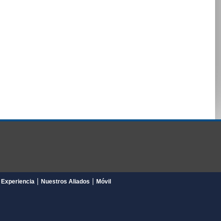
 Experiencia
Nuestros Aliados
Móvil