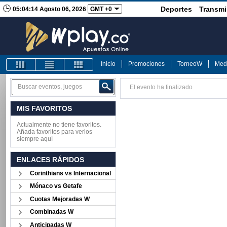
Deportes
Transmi
05:04:14 Agosto 06, 2026
GMT +0
Inicio
Promociones
TorneoW
Med
Buscar eventos, juegos
El evento ha finalizado
MIS FAVORITOS
Actualmente no tiene favoritos.
Añada favoritos para verlos
siempre aquí
ENLACES RÁPIDOS
Corinthians vs Internacional
Mónaco vs Getafe
Cuotas Mejoradas W
Combinadas W
Anticipadas W