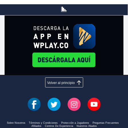
Volver al principio
Sobre Nosotros
Términos y Condiciones
Protección a Jugadores
Preguntas Frecuentes
Afiliados
Centros De Experiencia
Nuestros Aliados