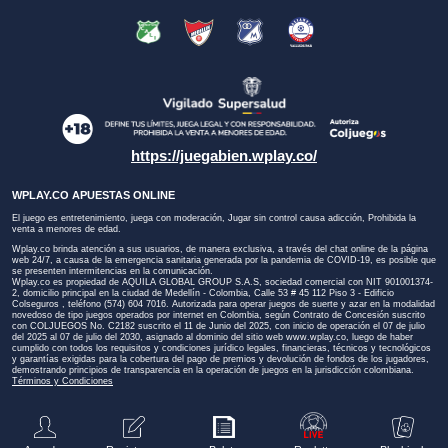
https://juegabien.wplay.co/
WPLAY.CO APUESTAS ONLINE
El juego es entretenimiento, juega con moderación, Jugar sin control causa adicción, Prohibida la
venta a menores de edad.
Wplay.co brinda atención a sus usuarios, de manera exclusiva, a través del chat online de la página
web 24/7, a causa de la emergencia sanitaria generada por la pandemia de COVID-19, es posible que
se presenten intermitencias en la comunicación.
Wplay.co es propiedad de AQUILA GLOBAL GROUP S.A.S, sociedad comercial con NIT 901001374-
2, domicilio principal en la ciudad de Medellín - Colombia, Calle 53 # 45 112 Piso 3 - Edificio
Colseguros , teléfono (574) 604 7016. Autorizada para operar juegos de suerte y azar en la modalidad
novedoso de tipo juegos operados por internet en Colombia, según Contrato de Concesión suscrito
con COLJUEGOS No. C2182 suscrito el 11 de Junio del 2025, con inicio de operación el 07 de julio
del 2025 al 07 de julio del 2030, asignado al dominio del sitio web
www.wplay.co
, luego de haber
cumplido con todos los requisitos y condiciones jurídico legales, financieras, técnicos y tecnológicos
y garantías exigidas para la cobertura del pago de premios y devolución de fondos de los jugadores,
demostrando principios de transparencia en la operación de juegos en la jurisdicción colombiana.
Términos y Condiciones