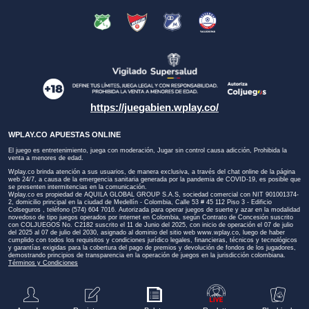
https://juegabien.wplay.co/
WPLAY.CO APUESTAS ONLINE
El juego es entretenimiento, juega con moderación, Jugar sin control causa adicción, Prohibida la
venta a menores de edad.
Wplay.co brinda atención a sus usuarios, de manera exclusiva, a través del chat online de la página
web 24/7, a causa de la emergencia sanitaria generada por la pandemia de COVID-19, es posible que
se presenten intermitencias en la comunicación.
Wplay.co es propiedad de AQUILA GLOBAL GROUP S.A.S, sociedad comercial con NIT 901001374-
2, domicilio principal en la ciudad de Medellín - Colombia, Calle 53 # 45 112 Piso 3 - Edificio
Colseguros , teléfono (574) 604 7016. Autorizada para operar juegos de suerte y azar en la modalidad
novedoso de tipo juegos operados por internet en Colombia, según Contrato de Concesión suscrito
con COLJUEGOS No. C2182 suscrito el 11 de Junio del 2025, con inicio de operación el 07 de julio
del 2025 al 07 de julio del 2030, asignado al dominio del sitio web
www.wplay.co
, luego de haber
cumplido con todos los requisitos y condiciones jurídico legales, financieras, técnicos y tecnológicos
y garantías exigidas para la cobertura del pago de premios y devolución de fondos de los jugadores,
demostrando principios de transparencia en la operación de juegos en la jurisdicción colombiana.
Términos y Condiciones