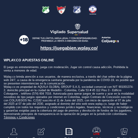
https://juegabien.wplay.co/
WPLAY.CO APUESTAS ONLINE
El juego es entretenimiento, juega con moderación, Jugar sin control causa adicción, Prohibida la
venta a menores de edad.
Wplay.co brinda atención a sus usuarios, de manera exclusiva, a través del chat online de la página
web 24/7, a causa de la emergencia sanitaria generada por la pandemia de COVID-19, es posible que
se presenten intermitencias en la comunicación.
Wplay.co es propiedad de AQUILA GLOBAL GROUP S.A.S, sociedad comercial con NIT 901001374-
2, domicilio principal en la ciudad de Medellín - Colombia, Calle 53 # 45 112 Piso 3 - Edificio
Colseguros , teléfono (574) 604 7016. Autorizada para operar juegos de suerte y azar en la modalidad
novedoso de tipo juegos operados por internet en Colombia, según Contrato de Concesión suscrito
con COLJUEGOS No. C2182 suscrito el 11 de Junio del 2025, con inicio de operación el 07 de julio
del 2025 al 07 de julio del 2030, asignado al dominio del sitio web
www.wplay.co
, luego de haber
cumplido con todos los requisitos y condiciones jurídico legales, financieras, técnicos y tecnológicos
y garantías exigidas para la cobertura del pago de premios y devolución de fondos de los jugadores,
demostrando principios de transparencia en la operación de juegos en la jurisdicción colombiana.
Términos y Condiciones