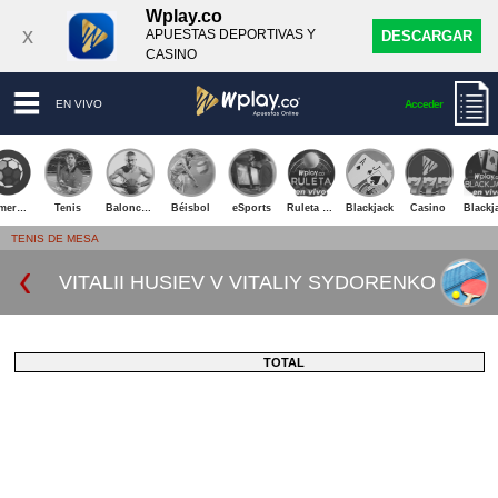
Wplay.co
x
APUESTAS DEPORTIVAS Y
DESCARGAR
CASINO
EN VIVO
Acceder
Primera A
Tenis
Baloncesto
Béisbol
eSports
Ruleta Envivo
Blackjack
Casino
TENIS DE MESA
VITALII HUSIEV V VITALIY SYDORENKO
TOTAL