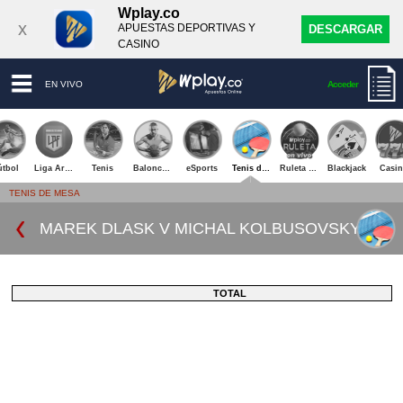
Wplay.co
x
APUESTAS DEPORTIVAS Y
DESCARGAR
CASINO
EN VIVO
Acceder
útbol
Liga Argentina
Tenis
Baloncesto
eSports
Tenis de Mesa
Ruleta Envivo
Blackjack
Casi
TENIS DE MESA
MAREK DLASK V MICHAL KOLBUSOVSKY
TOTAL