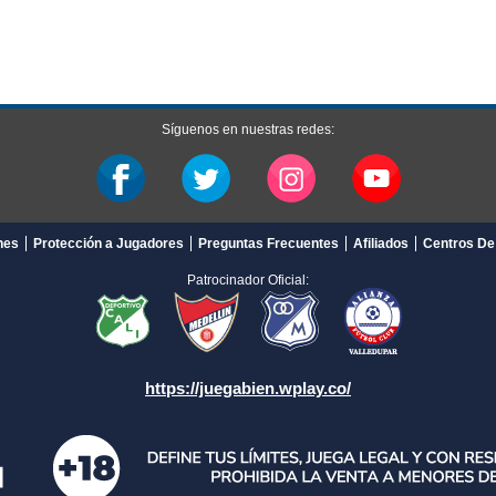
Síguenos en nuestras redes:
nes
Protección a Jugadores
Preguntas Frecuentes
Afiliados
Centros De
Patrocinador Oficial:
https://juegabien.wplay.co/