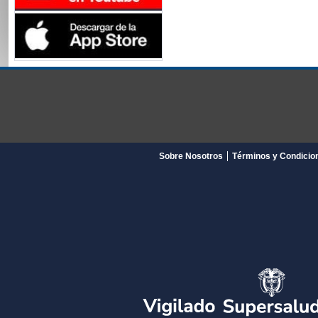
Suecia - Allsvenskan
Turquía - TFF League 1
Noruega - Eliteserien
Escocia - Premiership
Escocia - League Cup
Grecia - Super League
UEFA - Euro 2028
Irlanda - Division Premier
Sobre Nosotros
Términos y Condicio