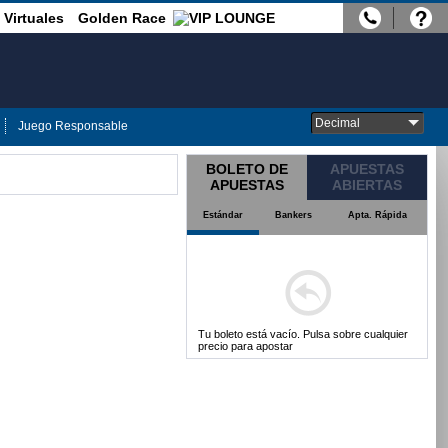
Virtuales
Golden Race
Decimal
Juego Responsable
BOLETO DE
APUESTAS
APUESTAS
ABIERTAS
Estándar
Bankers
Apta. Rápida
Tu boleto está vacío. Pulsa sobre cualquier
precio para apostar