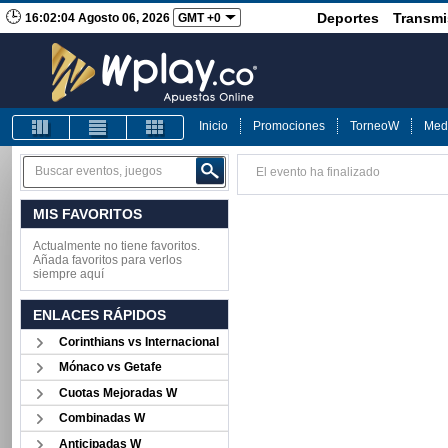
Deportes
Transmi
16:02:04 Agosto 06, 2026
GMT +0
Inicio
Promociones
TorneoW
Med
Buscar eventos, juegos
El evento ha finalizado
MIS FAVORITOS
Actualmente no tiene favoritos.
Añada favoritos para verlos
siempre aquí
ENLACES RÁPIDOS
Corinthians vs Internacional
Mónaco vs Getafe
Cuotas Mejoradas W
Combinadas W
Anticipadas W