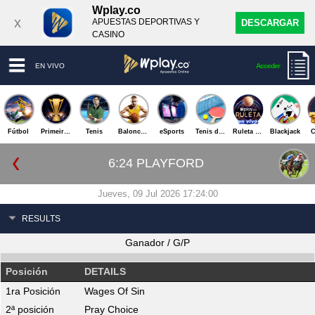
Wplay.co
x
APUESTAS DEPORTIVAS Y
DESCARGAR
CASINO
EN VIVO
Acceder
Fútbol
Primeira Liga
Tenis
Baloncesto
eSports
Tenis de Mesa
Ruleta Envivo
Blackjack
C
6:24 PLAYFORD
Jueves, 09 Jul 2026 17:24:00
RESULTS
Ganador / G/P
Posición
DETAILS
1ra Posición
Wages Of Sin
2ª posición
Pray Choice