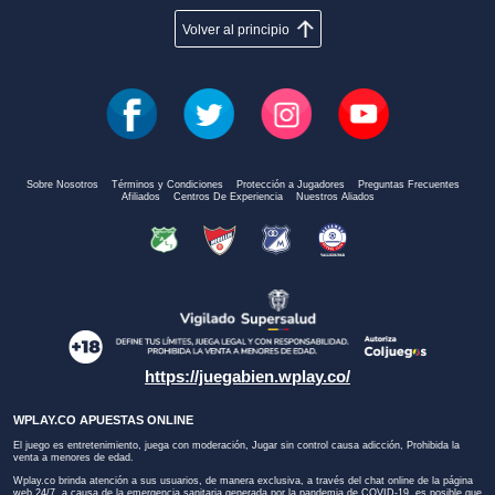
Volver al principio
Sobre Nosotros
Términos y Condiciones
Protección a Jugadores
Preguntas Frecuentes
Afiliados
Centros De Experiencia
Nuestros Aliados
https://juegabien.wplay.co/
WPLAY.CO APUESTAS ONLINE
El juego es entretenimiento, juega con moderación, Jugar sin control causa adicción, Prohibida la
venta a menores de edad.
Wplay.co brinda atención a sus usuarios, de manera exclusiva, a través del chat online de la página
web 24/7, a causa de la emergencia sanitaria generada por la pandemia de COVID-19, es posible que