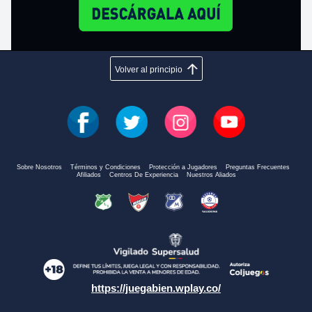
Volver al principio
Sobre Nosotros
Términos y Condiciones
Protección a Jugadores
Preguntas Frecuentes
Afiliados
Centros De Experiencia
Nuestros Aliados
https://juegabien.wplay.co/