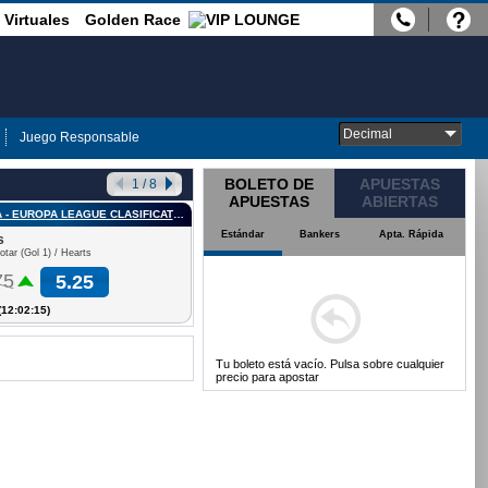
Virtuales
Golden Race
Decimal
Juego Responsable
BOLETO DE
APUESTAS
1 / 8
APUESTAS
ABIERTAS
- EUROPA LEAGUE CLASIFICATORIOS
FÚTBOL - ARGENTINA - LIGA PROFESIONAL
Estándar
Bankers
Apta. Rápida
s
U Santa Fe v Atl Lanús
tar (Gol 1) / Hearts
Resultado del partido / Ambos anotan / Atletico Lanus / No
75
5.25
5.00
5.50
(12:02:14)
22:00 - 06 Aug (15:02:14)
Tu boleto está vacío. Pulsa sobre cualquier
precio para apostar