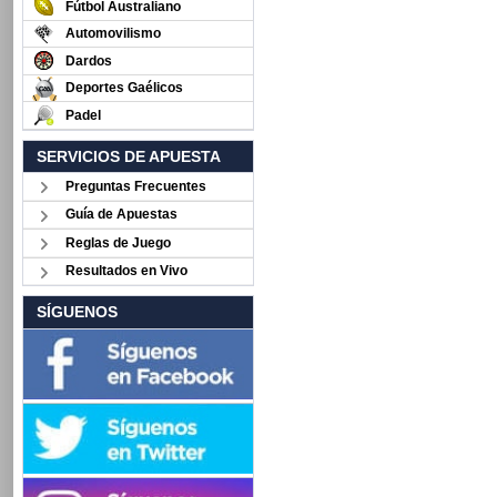
Norway - League U19
Super Liga
Apuesta Partido
Francia - Ligue 1
Islandia - 1. División
Mundial
Fútbol Australiano
Relay
Korea Masters - Mujeres
Líder tras 1a Ronda
Enhanced Win Only
The Open Championship
Suecia - Allsvenskan
Ganador Final
Ganador Gran Final
Portugal - Primeira Liga
Iceland - U19
Mundial
Apuesta Partido
Ganador
Dobles
AFL
Automovilismo
Mejores Golfistas Por
Líder tras 1a Ronda
Suecia - Superettan
The PGA Championship
México - Liga MX
Ganador Final
Israel - League Cup
Ganador Gran Final
Ganador Final
AFL Women
Categoría
Apuesta Partido
Formula 1
Dardos
Top Golfer by Category
Suecia - División 1
Mexico - Liga de Expansion
Kazakhstan - Division 1
US Open
Ganador Final
Finalizará entre los 10
Ganador
Apuesta Partido
MotoGP
MX
Futures - Ganador Gran
Modus Super Series
Deportes Gaélicos
Finalizará entre los 10
primeros
Suecia - Division 2
Holanda - Eredivisie
Premio
US Masters
Ganador Final
primeros
EE.UU - MLS
Moto2
Futures - Ganador Gran
PDC - Campeonato del Mundo
Apuesta Partido
Fútbol
Padel
Finaliza 5 Mejores
Polonia - Ekstraklasa
Coche ganador
Premio
Presidents Cup
Ganador Final
Finaliza 5 Mejores
Brasil - Serie A
Moto3
Championship Ganador
Ganador
Apuesta por Grupo Hoyo 72
Hurling
Club Football
Premier Padel Tour
Portugal - Segunda Liga
terminará en el podio
Championship Ganador
Ryder Cup
Ganador Final
Partidos a 72 Hoyos
Panama - Liga Panamena
SERVICIOS DE APUESTA
NASCAR
Championship Ganador
Partidos a 72 Hoyos
Ganador
Senior Camogie
Rumanía - Liga 1
Ganador del Campeonato de
London - Partidos Femeninos
Solheim Cup
Ganador Final
72 Hole Matches Empate No
Championship
UEFA - Nations League
Pilotos
IndyCar
Carrera
Partidos a 72 Hoyos Empate
Preguntas Frecuentes
Accion
Rumania - Liga 2
Ganador Final
No Accion
Club Hurling
España - Copa Del Rey
Constructors Championship
Nascar Cup Series
Speedway
Ganador
1ª Ronda 3 Balls
Serbia - Super Liga
Ganador
Guía de Apuestas
1ª Ronda 3 Bolas
Ganador
Inglaterra - EFL Cup
O'Reilly Auto Parts Series
Mundial
1er Round Partido 18 Hoyos
Eslovaquia - Super Liga
Apuestas Encuentros
Reglas de Juego
1er Round Partido 18 Hoyos
Empate No Accion
Inglaterra - FA Cup
Temporada
World Championship Ganador
Eslovenia - Prva Liga
1er Round 6 Golfistas
1er Round 6 Golfistas
Alemania - DFB Pokal
Resultados en Vivo
Constructors Apuestas
Suiza - Super Liga
Encuentros Temporada
Especiales Torneo
Tournament Group Betting
Holanda - Eredivisie
Suiza - Challenge League
SÍGUENOS
Holanda - Copa KNVB
Turquía - TFF League 1
Inglaterra - Championship
Inglaterra - League One
Inglaterra - League Two
Inglaterra - National League
Alemania - Bundesliga 2
Bélgica - 1ra División A
Suecia - Allsvenskan
Noruega - Eliteserien