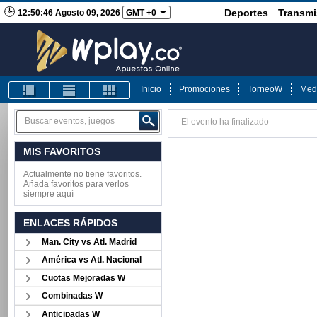
Deportes
Transmi
12:50:46 Agosto 09, 2026
GMT +0
Inicio
Promociones
TorneoW
Med
Buscar eventos, juegos
El evento ha finalizado
MIS FAVORITOS
Actualmente no tiene favoritos.
Añada favoritos para verlos
siempre aquí
ENLACES RÁPIDOS
Man. City vs Atl. Madrid
América vs Atl. Nacional
Cuotas Mejoradas W
Combinadas W
Anticipadas W