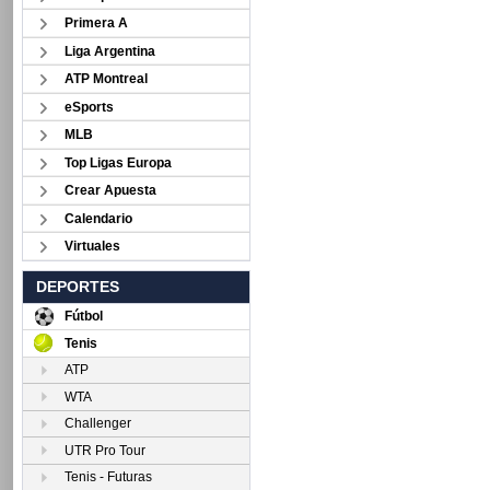
Primera A
Liga Argentina
ATP Montreal
eSports
MLB
Top Ligas Europa
Crear Apuesta
Calendario
Virtuales
DEPORTES
Fútbol
Américas
Tenis
Brasil
Colombia - Primera A
ATP
Copa Libertadores
Mexico
Brasil - Serie A
WTA
Montreal - Sencillos
Colombia - Primera B
Brasil - Serie B
Competiciones UEFA
Liga MX
Montreal - Doubles
Challenger
Toronto - Sencillos
Copa Sudamericana
Brasil - Serie C
Mexico - Liga de Expansion
España
UEFA - Super Copa
Toronto - Doubles
UTR Pro Tour
MX
Astana - Sencillos
Argentina - Copa Argentina
Brasil - Campeonato Gaucho
UEFA - CHAMPIONS LEAGUE
Reino Unido
La Liga
2
Mexico - Liga MX Femenil
CLASIFICACION
Brownsburg - Sencillos
Tenis - Futuras
Newport Beach - Individuales
Argentina - Liga Profesional
Segunda
Italia
Inglaterra - Community Shield