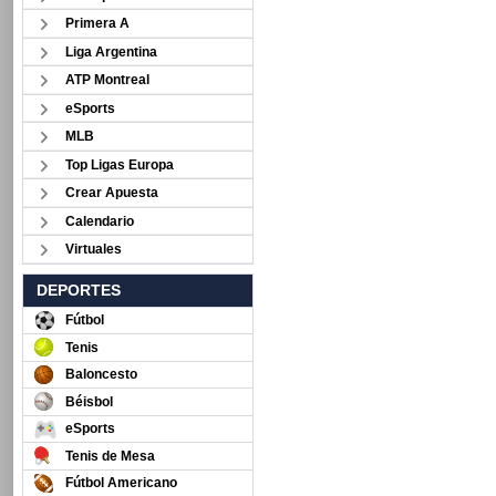
Primera A
Liga Argentina
ATP Montreal
eSports
MLB
Top Ligas Europa
Crear Apuesta
Calendario
Virtuales
DEPORTES
Fútbol
Américas
Tenis
Brasil
Colombia - Primera A
ATP
Baloncesto
Copa Libertadores
Mexico
Brasil - Serie A
WTA
Montreal - Sencillos
FIBA World Cup (Mujeres)
Béisbol
Colombia - Primera B
Brasil - Serie B
Competiciones UEFA
Liga MX
Montreal - Doubles
Challenger
Toronto - Sencillos
EE.UU
FIBA World Cup (Mujeres) -
EE.UU
eSports
Ganador
Copa Sudamericana
Brasil - Serie C
Mexico - Liga de Expansion
España
UEFA - Super Copa
Warsaw 125K - Sencillos
UTR Pro Tour
Grodzisk Mazowiecki -
EuroLeague
WNBA
Japón
MLB
eFutbol
Tenis de Mesa
MX
Sencillos
Argentina - Copa Argentina
Copa Paulista
UEFA - CHAMPIONS LEAGUE
Reino Unido
Toronto - Doubles
La Liga
Tenis - Futuras
Kawaguchi - Individuales
NBA - Campeonato
España
EuroLeague (Men)
Minor League Baseball
Taiwan
NPB
Mexico - Liga MX Femenil
eBasketball
Battle - (8 min. play)
CLASIFICACION
WTT Series
Fútbol Americano
Hagen - Sencillos
Masculino
Argentina - Liga Profesional
Segunda
Italia
Inglaterra - Community Shield
NBA - Conferencias
US Open - Hombres