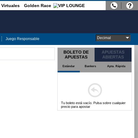
Virtuales
Golden Race
Decimal
Juego Responsable
BOLETO DE
APUESTAS
APUESTAS
ABIERTAS
Estándar
Bankers
Apta. Rápida
Tu boleto está vacío. Pulsa sobre cualquier
precio para apostar