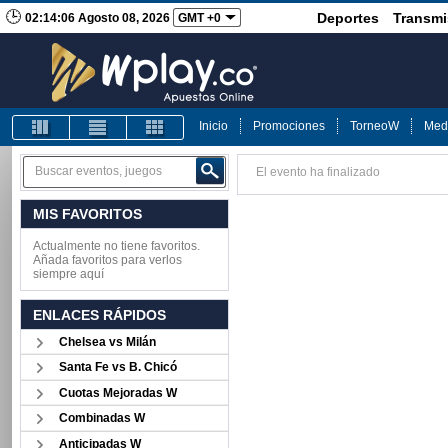
Deportes
Transmi
02:14:06 Agosto 08, 2026
GMT +0
Inicio
Promociones
TorneoW
Med
Buscar eventos, juegos
El evento ha finalizado
MIS FAVORITOS
Actualmente no tiene favoritos.
Añada favoritos para verlos
siempre aquí
ENLACES RÁPIDOS
Chelsea vs Milán
Santa Fe vs B. Chicó
Cuotas Mejoradas W
Combinadas W
Anticipadas W