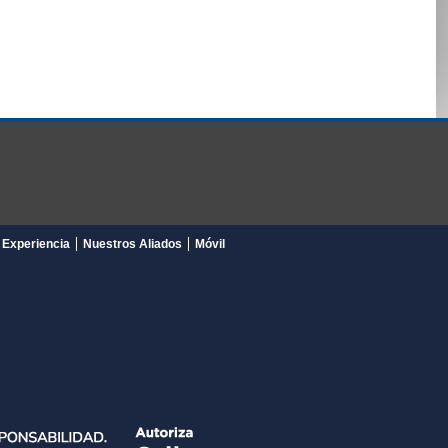
 Experiencia
Nuestros Aliados
Móvil