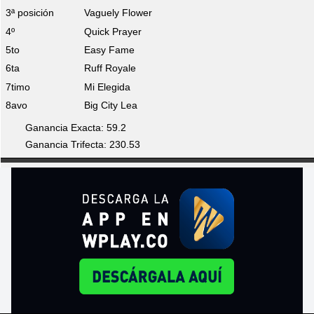
3ª posición
Vaguely Flower
PRIMERA
A
4º
Quick Prayer
LIGA
5to
Easy Fame
ARGENTINA
6ta
Ruff Royale
ESPORTS
7timo
Mi Elegida
8avo
Big City Lea
MLB
Ganancia Exacta: 59.2
Ganancia Trifecta: 230.53
TRANSMISIÓN
EN VIVO
PROMOCIONES
VIRTUALES
CALENDARIO
DEPORTIVO
CLUB