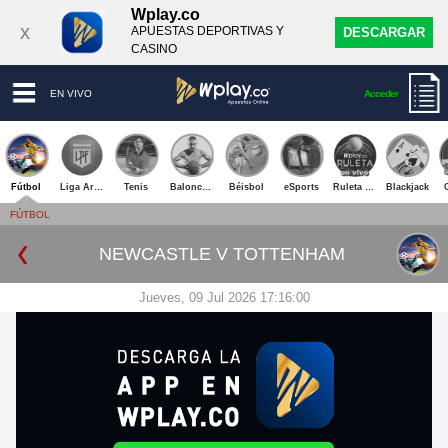
Wplay.co
x
APUESTAS DEPORTIVAS Y
DESCARGAR
CASINO
EN VIVO
Acceder
Fútbol
Liga Argentina
Tenis
Baloncesto
Béisbol
eSports
Ruleta Envivo
Blackjack
FÚTBOL
NEWCASTLE V TOTTENHAM
Jueves, 09 Jul 2026 17:16:00