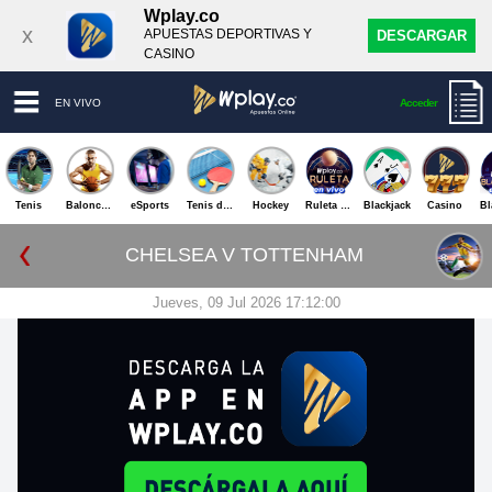
Wplay.co
x
APUESTAS DEPORTIVAS Y
DESCARGAR
CASINO
EN VIVO
Acceder
Tenis
Baloncesto
eSports
Tenis de Mesa
Hockey
Ruleta Envivo
Blackjack
Casino
CHELSEA V TOTTENHAM
Jueves, 09 Jul 2026 17:12:00