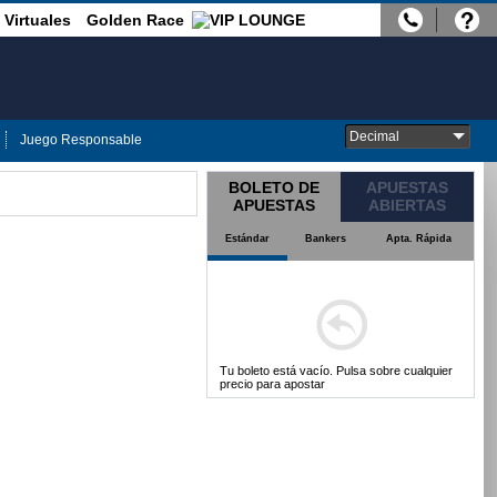
Virtuales
Golden Race
Decimal
Juego Responsable
BOLETO DE
APUESTAS
APUESTAS
ABIERTAS
Estándar
Bankers
Apta. Rápida
Tu boleto está vacío. Pulsa sobre cualquier
precio para apostar