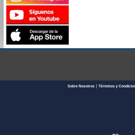
Serbia - Prva Liga
Eslovaquia - Super Liga
Eslovaquia - 2. Liga
Slovakia - 3. Liga
Eslovenia - Prva Liga
Slovenia - Division 2
Suiza - Super Liga
Switzerland - Promotion
League
Turquía - TFF League 1
Ucrania - Premier League
Ukraine - Persha Liga
Sobre Nosotros
Términos y Condicio