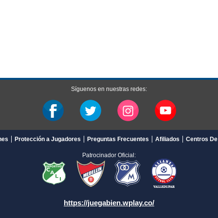
Síguenos en nuestras redes:
nes
Protección a Jugadores
Preguntas Frecuentes
Afiliados
Centros De
Patrocinador Oficial:
https://juegabien.wplay.co/