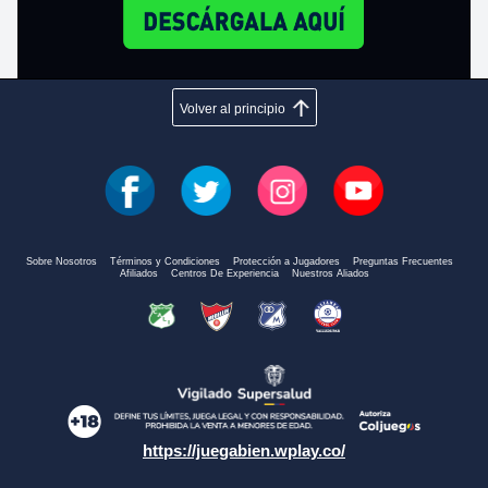
Volver al principio
Sobre Nosotros
Términos y Condiciones
Protección a Jugadores
Preguntas Frecuentes
Afiliados
Centros De Experiencia
Nuestros Aliados
https://juegabien.wplay.co/